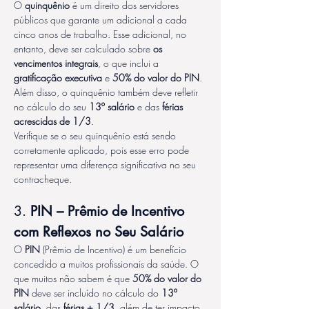
O 
quinquênio
 é um direito dos servidores 
públicos que garante um adicional a cada 
cinco anos de trabalho. Esse adicional, no 
entanto, deve ser calculado sobre 
os 
vencimentos integrais
, o que inclui a 
gratificação executiva
 e 
50% do valor do PIN
. 
Além disso, o quinquênio também deve refletir 
no cálculo do seu 
13º salário
 e das 
férias 
acrescidas de 1/3
.
Verifique se o seu quinquênio está sendo 
corretamente aplicado, pois esse erro pode 
representar uma diferença significativa no seu 
contracheque.
3. 
PIN – Prêmio de Incentivo 
com Reflexos no Seu Salário
O 
PIN
 (Prêmio de Incentivo) é um benefício 
concedido a muitos profissionais da saúde. O 
que muitos não sabem é que 
50% do valor do 
PIN
 deve ser incluído no cálculo do 
13º 
salário
, das 
férias + 1/3
, além de ter impacto 