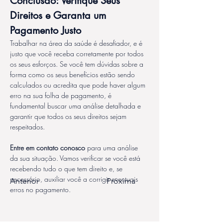
Conclusão: Verifique Seus 
Direitos e Garanta um 
Pagamento Justo
Trabalhar na área da saúde é desafiador, e é 
justo que você receba corretamente por todos 
os seus esforços. Se você tem dúvidas sobre a 
forma como os seus benefícios estão sendo 
calculados ou acredita que pode haver algum 
erro na sua folha de pagamento, é 
fundamental buscar uma análise detalhada e 
garantir que todos os seus direitos sejam 
respeitados.
Entre em contato conosco
 para uma análise 
da sua situação. Vamos verificar se você está 
recebendo tudo o que tem direito e, se 
necessário, auxiliar você a corrigir eventuais 
Anterior
Próxima
erros no pagamento.