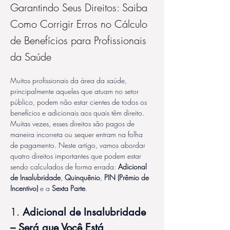
Garantindo Seus Direitos: Saiba
Como Corrigir Erros no Cálculo
de Benefícios para Profissionais
da Saúde
Muitos profissionais da área da saúde, 
principalmente aqueles que atuam no setor 
público, podem não estar cientes de todos os 
benefícios e adicionais aos quais têm direito. 
Muitas vezes, esses direitos são pagos de 
maneira incorreta ou sequer entram na folha 
de pagamento. Neste artigo, vamos abordar 
quatro direitos importantes que podem estar 
sendo calculados de forma errada: 
Adicional 
de Insalubridade
, 
Quinquênio
, 
PIN (Prêmio de 
Incentivo)
 e a 
Sexta Parte
.
1. 
Adicional de Insalubridade 
– Será que Você Está 