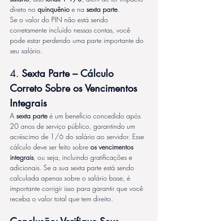
direto no 
quinquênio
 e na 
sexta parte
.
Se o valor do PIN não está sendo 
corretamente incluído nessas contas, você 
pode estar perdendo uma parte importante do 
seu salário.
4. 
Sexta Parte – Cálculo 
Correto Sobre os Vencimentos 
Integrais
A 
sexta parte
 é um benefício concedido após 
20 anos de serviço público, garantindo um 
acréscimo de 1/6 do salário ao servidor. Esse 
cálculo deve ser feito sobre 
os vencimentos 
integrais
, ou seja, incluindo gratificações e 
adicionais. Se a sua sexta parte está sendo 
calculada apenas sobre o salário base, é 
importante corrigir isso para garantir que você 
receba o valor total que tem direito.