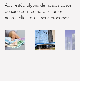
Aqui estão alguns de nossos casos
de sucesso e como auxiliamos
nossos clientes em seus processos.
Política de Cookies
Política de Privacidade
Sede
- Rua Tomé Portes, 267,
Vila Dom Pedro II, São Paulo, SP -
CEP:
02241-010
(Prox. Metro
Parada Inglesa)
Filial
– Rua Teodoro Sampaio,
352 - cj 27, Pinheiros, São Paulo,
Brasil – CEP:
05406-000
(Prox.